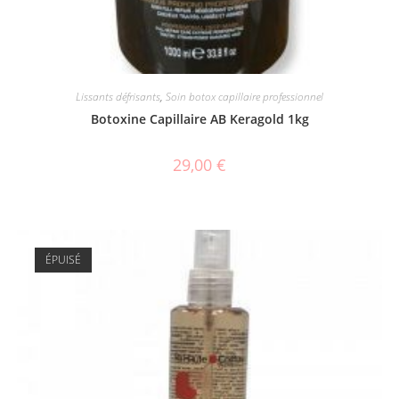
Lissants défrisants
,
Soin botox capillaire professionnel
Botoxine Capillaire AB Keragold 1kg
29,00
€
ÉPUISÉ