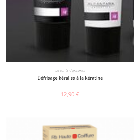
Lissants défrisants
Défrisage kéraliss à la kératine
12,90
€