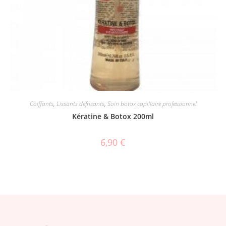
Coiffants
,
Lissants défrisants
,
Soin botox capillaire professionnel
Kératine & Botox 200ml
6,90
€