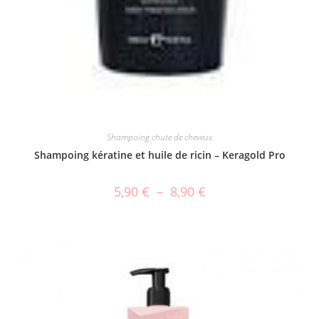
Shampoing chute de cheveux
Shampoing kératine et huile de ricin – Keragold Pro
5,90
€
–
8,90
€