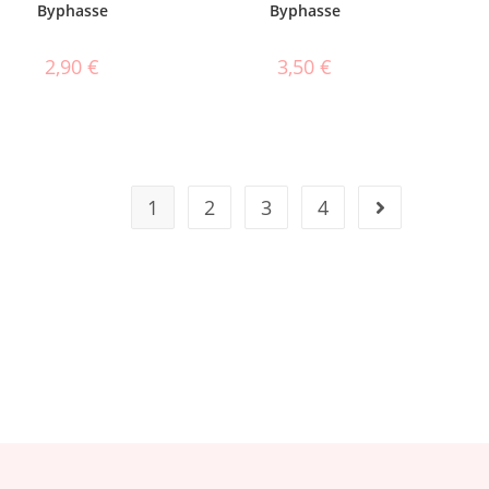
Byphasse
Byphasse
2,90
€
3,50
€
1
2
3
4