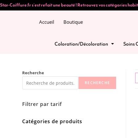
Star-Coiffure.fr s’est refait une beauté ! Retrouvez vos catégories habit
Accueil
Boutique
Coloration/Décoloration
Soins 
Recherche
RECHERCHE
Filtrer par tarif
Catégories de produits