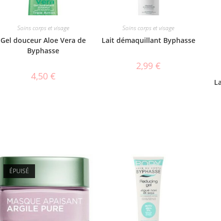
Soins corps et visage
Soins corps et visage
Gel douceur Aloe Vera de
Lait démaquillant Byphasse
Byphasse
2,99
€
4,50
€
L
ÉPUISÉ