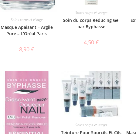
Soins corps et visage
Soins corps et visage
Soin du corps Reducing Gel
Ex
par Byphasse
Masque Apaisant – Argile
Pure – L’Oréal Paris
4,50
€
8,90
€
Soins corps et visage
Teinture Pour Sourcils Et Cils
Masq