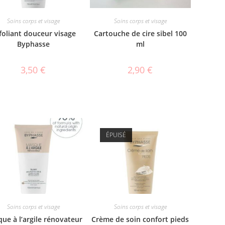
Soins corps et visage
Soins corps et visage
foliant douceur visage
Cartouche de cire sibel 100
Byphasse
ml
3,50
€
2,90
€
ÉPUISÉ
Soins corps et visage
Soins corps et visage
ue à l’argile rénovateur
Crème de soin confort pieds