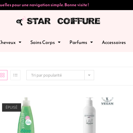
uelles pour une navigation simple. Bonne visite !
Cheveux
Soins Corps
Parfums
Accessoires
Tri par popularité
ÉPUISÉ