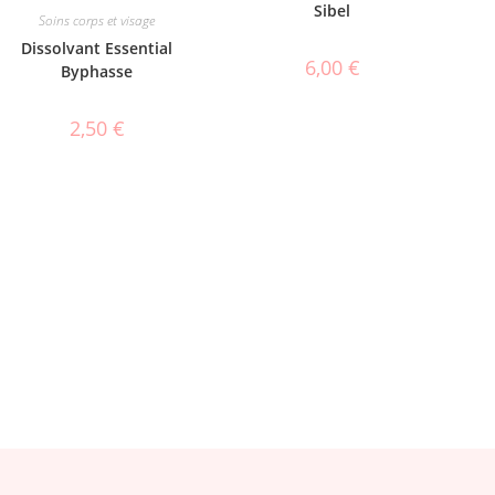
Sibel
Soins corps et visage
Dissolvant Essential
6,00
€
Byphasse
2,50
€