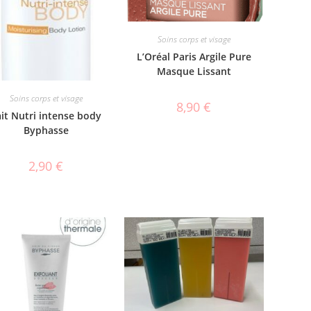
Soins corps et visage
L’Oréal Paris Argile Pure
Masque Lissant
Soins corps et visage
8,90
€
ait Nutri intense body
Byphasse
2,90
€