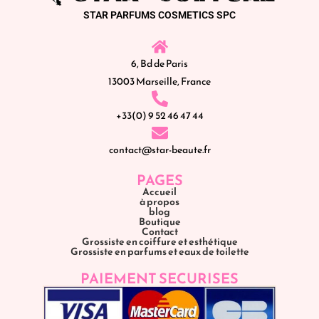
STAR PARFUMS COSMETICS SPC
6, Bd de Paris
13003 Marseille, France
+33(0) 9 52 46 47 44
contact@star-beaute.fr
PAGES
Accueil
à propos
blog
Boutique
Contact
Grossiste en coiffure et esthétique
Grossiste en parfums et eaux de toilette
PAIEMENT SECURISES