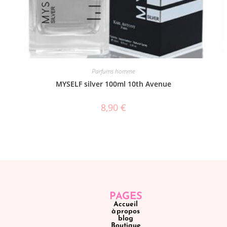
Parfums homme
MYSELF silver 100ml 10th Avenue
8,90
€
PAGES
Accueil
à propos
blog
Boutique