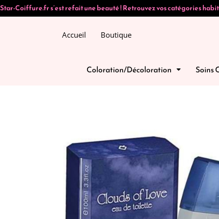
Star-Coiffure.fr s’est refait une beauté ! Retrouvez vos catégories habit
Accueil
Boutique
Coloration/Décoloration
Soins 