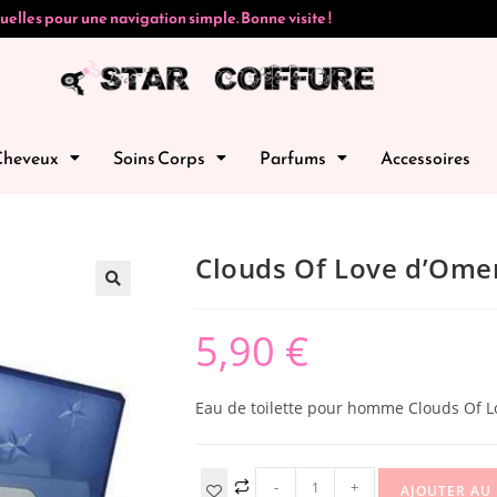
uelles pour une navigation simple. Bonne visite !
Cheveux
Soins Corps
Parfums
Accessoires
Clouds Of Love d’Om
🔍
5,90
€
Eau de toilette pour homme Clouds Of L
-
+
AJOUTER AU