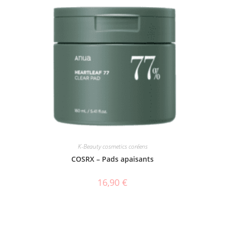
K-Beauty cosmetics coréens
COSRX – Pads apaisants
16,90
€