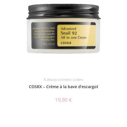
K-Beauty cosmetics coréens
COSRX – Crème à la bave d’escargot
19,90
€