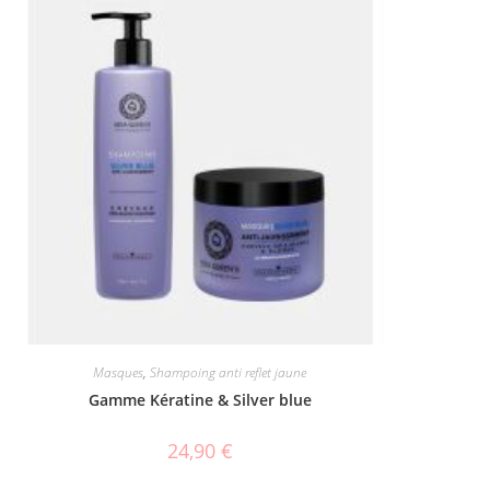
Masques
,
Shampoing anti reflet jaune
Gamme Kératine & Silver blue
24,90
€