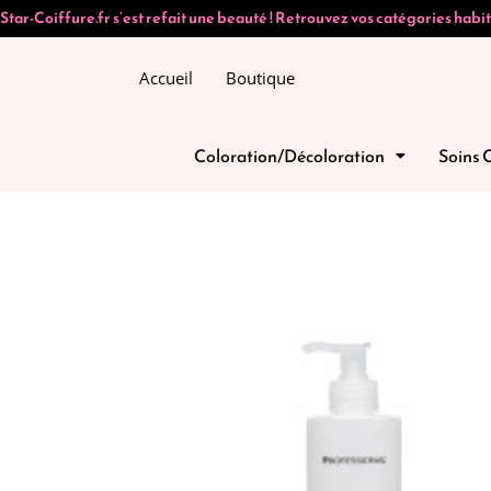
Star-Coiffure.fr s’est refait une beauté ! Retrouvez vos catégories habit
Accueil
Boutique
Coloration/Décoloration
Soins 