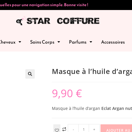
uelles pour une navigation simple. Bonne visite !
Cheveux
Soins Corps
Parfums
Accessoires
Masque à l’huile d’ar
🔍
9,90
€
Masque à l’huile d’argan
Eclat Argan nut
-
+
AJOUTER AU