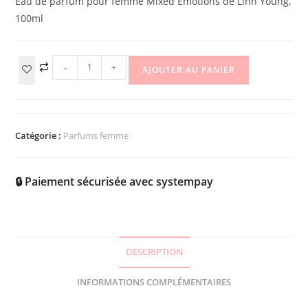
Eau de parfum pour femme Mixed Emotions de Linn Young,
100ml
-
+
AJOUTER AU PANIER
Catégorie :
Parfums femme
🔒 Paiement sécurisée avec systempay
DESCRIPTION
INFORMATIONS COMPLÉMENTAIRES