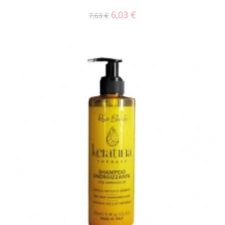
6,03
€
7,63
€