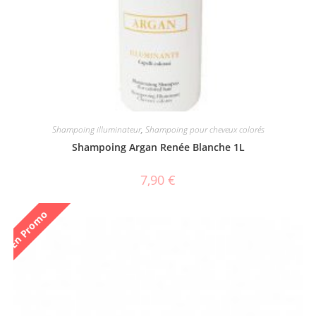
Shampoing illuminateur
,
Shampoing pour cheveux colorés
Shampoing Argan Renée Blanche 1L
7,90
€
En Promo