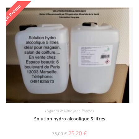
En Promo
Hygienne et Nettoyant
,
Promos
Solution hydro alcoolique 5 litres
25,20
€
35,00
€