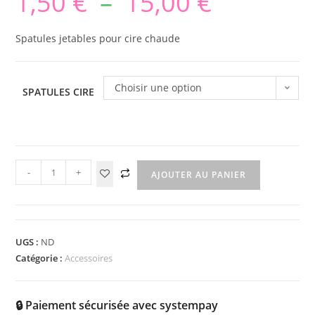
1,50
€
–
15,00
€
Spatules jetables pour cire chaude
Choisir une option
SPATULES CIRE
-
+
AJOUTER AU PANIER
UGS :
ND
Catégorie :
Accessoires
🔒 Paiement sécurisée avec systempay