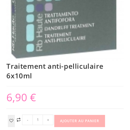
Traitement anti-pelliculaire
6x10ml
6,90
€
-
+
AJOUTER AU PANIER