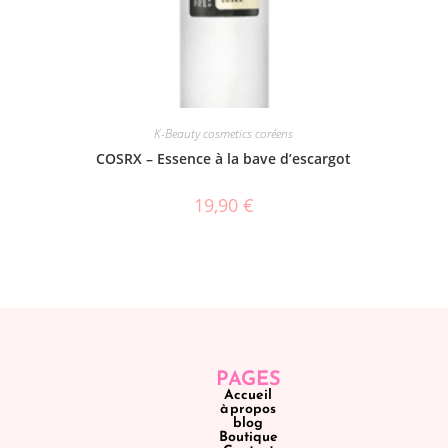
K-Beauty cosmetics coréens
COSRX – Essence à la bave d’escargot
19,90
€
PAGES
Accueil
à propos
blog
Boutique