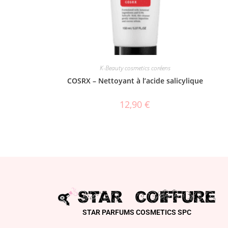
K-Beauty cosmetics coréens
COSRX – Nettoyant à l’acide salicylique
12,90
€
STAR PARFUMS COSMETICS SPC