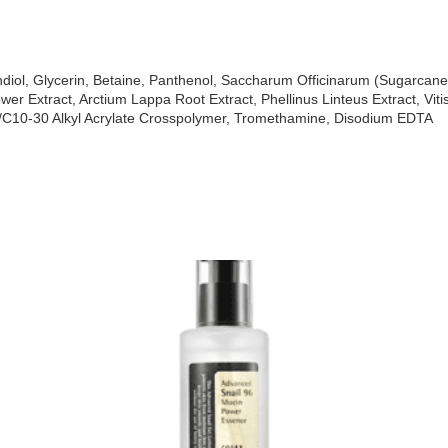
diol, Glycerin, Betaine, Panthenol, Saccharum Officinarum (Sugarcane) 
r Extract, Arctium Lappa Root Extract, Phellinus Linteus Extract, Vitis 
tes/C10-30 Alkyl Acrylate Crosspolymer, Tromethamine, Disodium EDTA