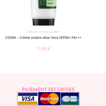
K-Beauty cosmetics coréens
COSRX – Crème solaire Aloe Vera SPF50+ PA+++
12,00
€
PAIEMENT SECURISES