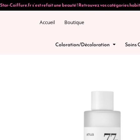
Star-Coiffure.fr s’est refait une beauté ! Retrouvez vos catégories habit
Accueil
Boutique
Coloration/Décoloration
Soins 