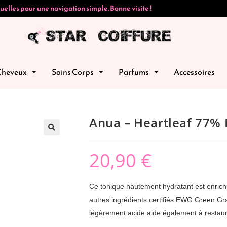
uelles pour une navigation simple. Bonne visite !
Cheveux
Soins Corps
Parfums
Accessoires
Anua – Heartleaf 77% 
🔍
20,90
€
Ce tonique hautement hydratant est enrichi
autres ingrédients certifiés EWG Green Gr
légèrement acide aide également à restaurer