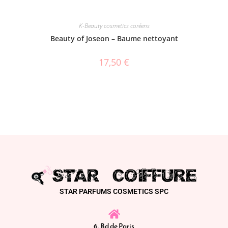
K-Beauty cosmetics coréens
Beauty of Joseon – Baume nettoyant
17,50
€
STAR PARFUMS COSMETICS SPC
6, Bd de Paris