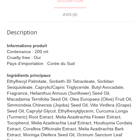
DESCRIPTION
AVIS (0)
Description
Informations produit
Contenance : 200 ml
Cruelty free : Oui
Pays d’importation : Corée du Sud
Ingrédients principaux
Ethylhexyl Palmitate, Sorbeth-30 Tetraoleate, Sorbitan
Sesquioleate, Caprylic/Capric Triglyceride, Butyl Avocadate,
Fragrance, Helianthus Annuus (Sunflower) Seed Oil,
Macadamia Ternifolia Seed Oil, Olea Europaea (Olive) Fruit Oil,
Simmondsia Chinensis (Jojoba) Seed Oil, Vitis Vinifera (Grape)
Seed Oil, Caprylyl Glycol, Ethylhexylglycerin, Curcuma Longa
(Turmeric) Root Extract, Melia Azadirachta Flower Extract,
Tocopherol, Melia Azadirachta Leaf Extract, Houttuynia Cordata
Extract, Corallina Officinalis Extract, Melia Azadirachta Bark
Extract, Moringa Oleifera Seed Oil, Ocimum Sanctum Leaf